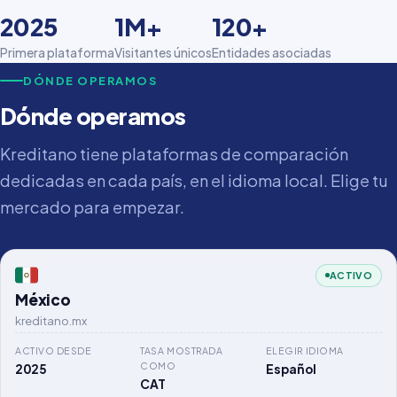
2025
1M+
120+
Primera plataforma
Visitantes únicos
Entidades asociadas
DÓNDE OPERAMOS
Dónde operamos
Kreditano tiene plataformas de comparación
dedicadas en cada país, en el idioma local. Elige tu
mercado para empezar.
ACTIVO
México
kreditano.mx
ACTIVO DESDE
TASA MOSTRADA
ELEGIR IDIOMA
COMO
2025
Español
CAT